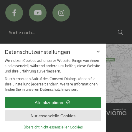
Hotel
Hotel
Hotel
Ritzlerhof
Ritzlerhof
Ritzlerhof
on
on
on
Facebook
YouTube
Instagram
SUCHE
Suc
NACH...
Datenschutzeinstellungen
Wir nutzen Cookies auf unserer Website. Einige von ihnen
sind essenziell, während andere uns helfen, diese Website
und Ihre Erfahrung zu verbessern.
Durch erneuten Aufruf des Consent-Dialogs können Sie
Ihre Einstellung jederzeit ändern. Weitere Informationen
finden Sie in unseren Datenschutzhinweisen.
Alle akzeptieren
V
DATENSCHUTZERKLÄRUNG
Nur essenzielle Cookies
G
DATENSCHUTZEINSTELLUNGEN
IMPRESSUM
Übersicht nicht essenzieller Cookies