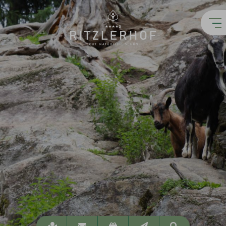
Lage
info@ritzlerhof.at
Gutscheine
Newsletter
Suchen