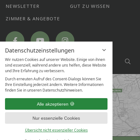
NEWSLETTER
GUT ZU WISSEN
ZIMMER & ANGEBOTE
Hotel
Hotel
Hotel
Ritzlerhof
Ritzlerhof
Ritzlerhof
on
on
on
Facebook
YouTube
Instagram
Datenschutzeinstellungen
SUCHE
Wir nutzen Cookies auf unserer Website. Einige von ihnen
Suc
sind essenziell, während andere uns helfen, diese Website
NACH...
und Ihre Erfahrung zu verbessern.
Durch erneuten Aufruf des Consent-Dialogs können Sie
Ihre Einstellung jederzeit ändern. Weitere Informationen
finden Sie in unseren Datenschutzhinweisen.
Alle akzeptieren
Nur essenzielle Cookies
Übersicht nicht essenzieller Cookies