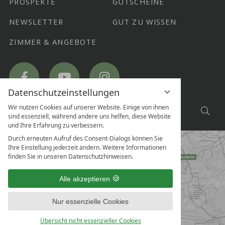
PROSPEKTE
GUTSCHEINE
NEWSLETTER
GUT ZU WISSEN
ZIMMER & ANGEBOTE
Hotel
Hotel
Hotel
Ritzlerhof
Ritzlerhof
Ritzlerhof
on
on
on
Facebook
YouTube
Instagram
Datenschutzeinstellungen
SUCHE
Wir nutzen Cookies auf unserer Website. Einige von ihnen
Suc
sind essenziell, während andere uns helfen, diese Website
NACH...
und Ihre Erfahrung zu verbessern.
Durch erneuten Aufruf des Consent-Dialogs können Sie
Ihre Einstellung jederzeit ändern. Weitere Informationen
finden Sie in unseren Datenschutzhinweisen.
Alle akzeptieren
Nur essenzielle Cookies
Übersicht nicht essenzieller Cookies