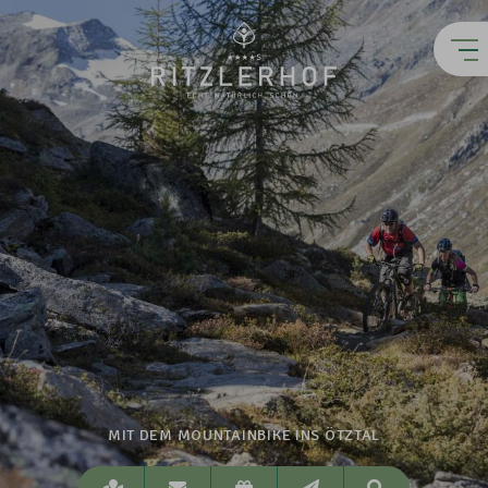
MIT DEM MOUNTAINBIKE INS ÖTZTAL
Lage
info@ritzlerhof.at
Gutscheine
Newsletter
Suchen