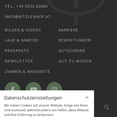
TEL.:
+43 5252 62680
INFO@RITZLERHOF.AT
BILDER & VIDEOS
KARRIERE
LAGE & ANREISE
BEWERTUNGEN
PROSPEKTE
GUTSCHEINE
NEWSLETTER
GUT ZU WISSEN
ZIMMER & ANGEBOTE
Hotel
Hotel
Hotel
Ritzlerhof
Ritzlerhof
Ritzlerhof
on
on
on
Facebook
YouTube
Instagram
Datenschutzeinstellungen
SUCHE
Wir nutzen Cookies auf unserer Website. Einige von ihnen
Suc
sind essenziell, während andere uns helfen, diese Website
NACH...
und Ihre Erfahrung zu verbessern.