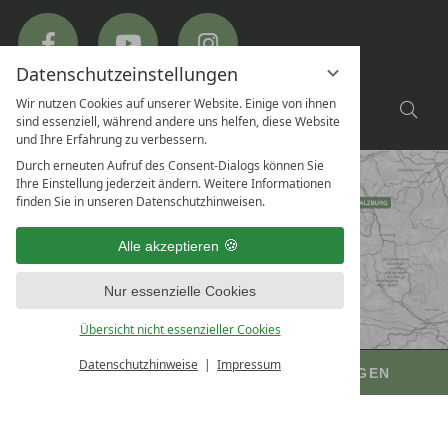
Hotel
Hotel
Hotel
Ritzlerhof
Ritzlerhof
Ritzlerhof
on
on
on
Facebook
YouTube
Instagram
Datenschutzeinstellungen
SUCHE
Wir nutzen Cookies auf unserer Website. Einige von ihnen
Suc
sind essenziell, während andere uns helfen, diese Website
NACH...
und Ihre Erfahrung zu verbessern.
Durch erneuten Aufruf des Consent-Dialogs können Sie
Ihre Einstellung jederzeit ändern. Weitere Informationen
finden Sie in unseren Datenschutzhinweisen.
Alle akzeptieren
Nur essenzielle Cookies
Übersicht nicht essenzieller Cookies
+43
Datenschutzhinweise
Impressum
BUCHEN
ANFRAGEN
V
DATENSCHUTZERKLÄRUNG
5252
G
DATENSCHUTZEINSTELLUNGEN
62680
IMPRESSUM