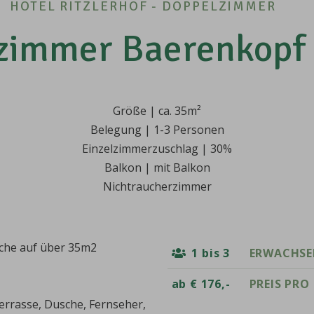
HOTEL RITZLERHOF - DOPPELZIMMER
zimmer Baerenkopf 
Größe | ca. 35m²
Belegung | 1-3 Personen
Einzelzimmerzuschlag | 30%
Balkon | mit Balkon
Nichtraucherzimmer
äche auf über 35m2
1 bis 3
ERWACHSE
ab € 176,-
PREIS PRO
errasse, Dusche, Fernseher,