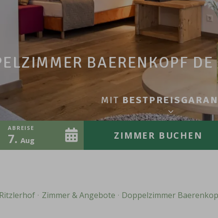
ELZIMMER BAERENKOPF DE
MIT
BESTPREISGARAN
ABREISE
ZIMMER
BUCHEN
7
Aug
Ritzlerhof
Zimmer & Angebote
Doppelzimmer Baerenkopf