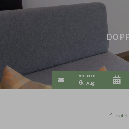
DOPP
ANREISE
6
Aug
info@ritzlerhof.at
Hotel 