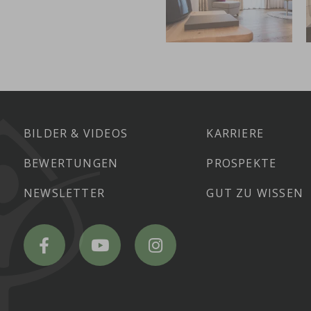
BILDER & VIDEOS
KARRIERE
BEWERTUNGEN
PROSPEKTE
NEWSLETTER
GUT ZU WISSEN
Hotel
Hotel
Hotel
Ritzlerhof
Ritzlerhof
Ritzlerhof
on
on
on
Facebook
YouTube
Instagram