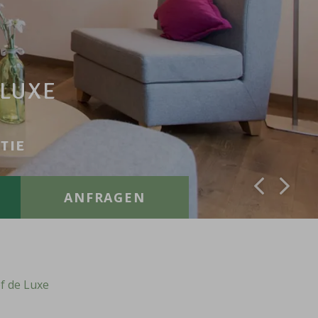
 LUXE
TIE
ANFRAGEN
 de Luxe